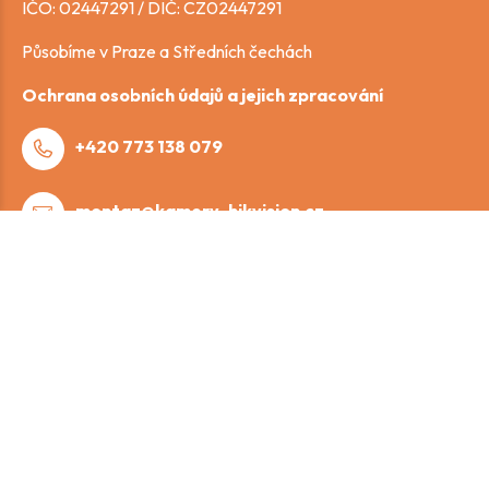
IČO: 02447291 / DIČ: CZ02447291
Působíme v Praze a Středních čechách
Ochrana osobních údajů a jejich zpracování
+420 773 138 079
montaz@kamery-hikvision.cz
Služby
MONTÁŽ KAMEROVÉHO SYSTÉMU
MONTÁŽ ZABEZPEČOVACÍHO SYSTÉMU
MONTÁŽ VIDEOTELEFONŮ
DATOVÉ SÍTĚ
VRATA , BRÁNY , PERGOLY