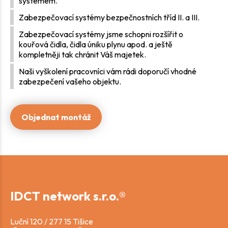
systémem.
Zabezpečovací systémy bezpečnostních tříd II. a III.
Zabezpečovací systémy jsme schopni rozšířit o
kouřová čidla, čidla úniku plynu apod. a ještě
kompletněji tak chránit Váš majetek.
Naši vyškolení pracovníci vám rádi doporučí vhodné
zabezpečení vašeho objektu.
Objednat montáž
IDCT network s.r.o.®
Luční 120 / 277 15 Tišice